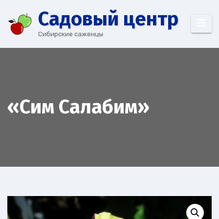
Перейти
Cадовый центр
к
содержимому
Сибирские саженцы
«Сим Салабим»