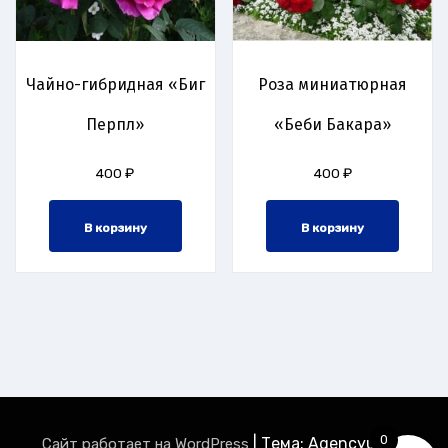
Чайно-гибридная «Биг
Роза миниатюрная
Перпл»
«Беби Бакара»
400
₽
400
₽
В корзину
В корзину
0
|
Тема: Agencyup by
Сайт работает на WordPress