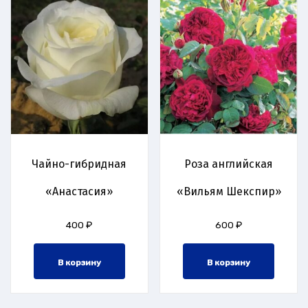
Чайно-гибридная
Роза английская
«Анастасия»
«Вильям Шекспир»
400
₽
600
₽
В корзину
В корзину