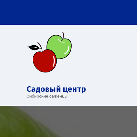
Перейти
к
содержимому
Cадовый центр
Сибирские саженцы