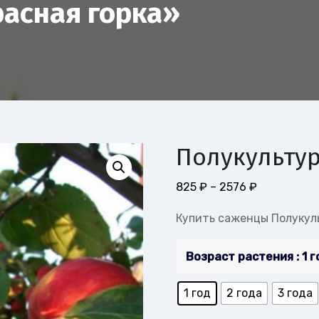
асная горка»
Полукультур
Диапазон
825
₽
–
2576
₽
цен:
Купить саженцы Полукул
825 ₽
–
Возраст растения
: 1 
2576 ₽
1 год
2 года
3 года