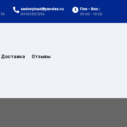
sadovyisad@yandex.ru
Пон - Вос :
.74
89139357296
09:00 - 19:00
Доставка
Отзывы