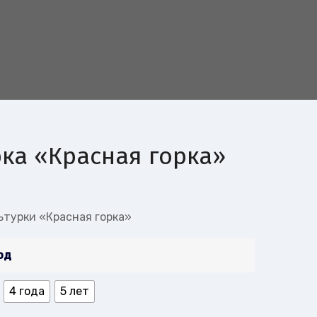
ка «Красная горка»
ьтурки «Красная горка»
год
4 года
5 лет