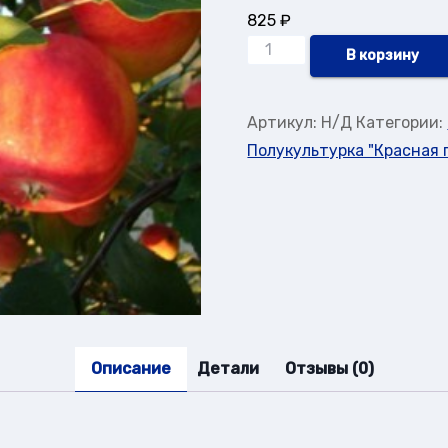
825
₽
Количество
В корзину
товара
Полукультурка
Артикул:
Н/Д
Категории:
"Красная
Полукультурка "Красная 
горка"
Описание
Детали
Отзывы (0)