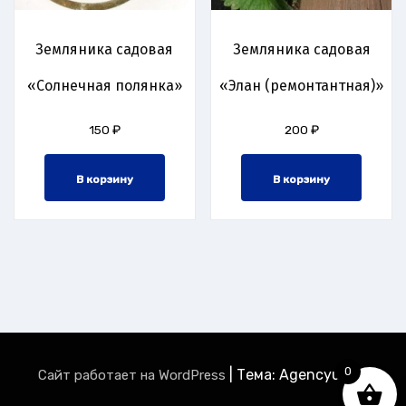
Земляника садовая
Земляника садовая
«Солнечная полянка»
«Элан (ремонтантная)»
150
₽
200
₽
В корзину
В корзину
0
|
Тема: Agencyup by
Сайт работает на WordPress