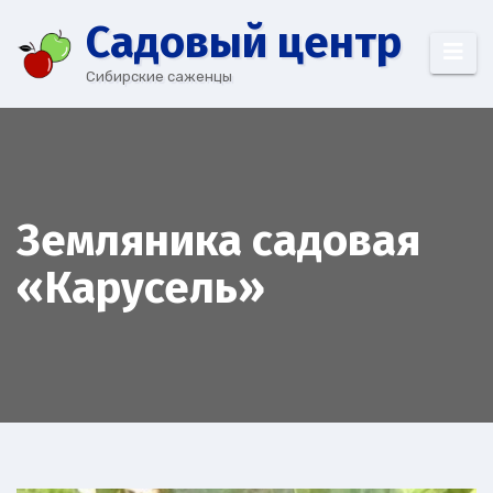
Перейти
Cадовый центр
к
содержимому
Сибирские саженцы
Земляника садовая
«Карусель»