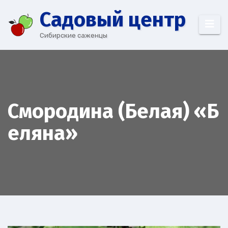
Перейти
Cадовый центр
к
содержимому
Сибирские саженцы
Смородина (Белая) «Б
еляна»