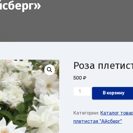
йсберг»
Роза плетис
500
₽
Количество
В корзину
товара
Роза
Категории:
Каталог това
плетистая
плетистая "Айсберг"
"Айсберг"