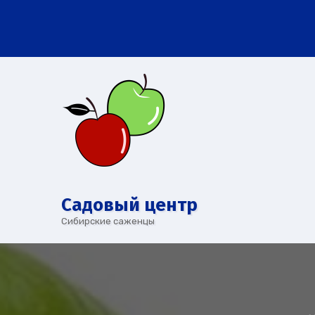
Перейти
к
содержимому
Cадовый центр
Сибирские саженцы