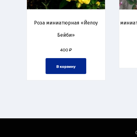
Роза миниатюрная «Йелоу
миниа
Бейби»
400
₽
В корзину