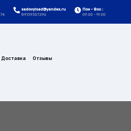
sadovyisad@yandex.ru
Пон - Вос :
.74
89139357296
09:00 - 19:00
Доставка
Отзывы