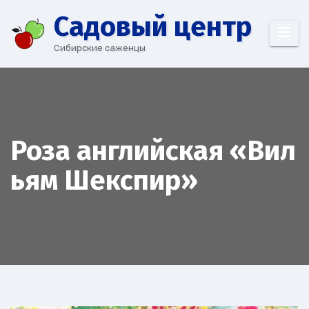
Перейти
Cадовый центр
к
содержимому
Сибирские саженцы
Роза английская «Вил
ьям Шекспир»