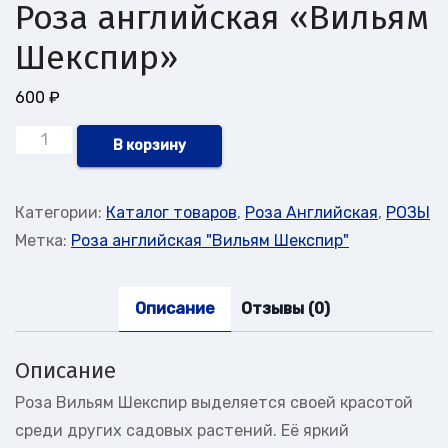
Роза английская «Вильям
Шекспир»
600
₽
Количество
В корзину
товара
Роза
Категории:
Каталог товаров
,
Роза Английская
,
РОЗЫ
английская
Метка:
Роза английская "Вильям Шекспир"
"Вильям
Шекспир"
Описание
Отзывы (0)
Описание
Роза Вильям Шекспир выделяется своей красотой
среди других садовых растений. Её яркий