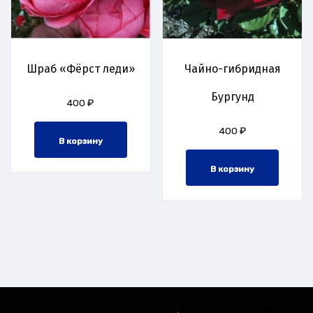
Шраб «Фёрст леди»
Чайно-гибридная
Бургунд
400
₽
400
₽
В корзину
В корзину