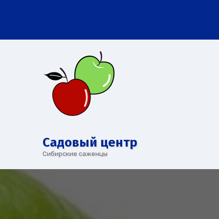
Перейти
к
содержимому
Cадовый центр
Сибирские саженцы