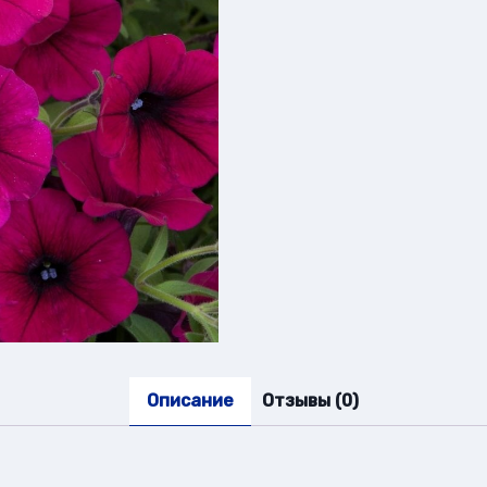
Ма
шери
Патриция
Описание
Отзывы (0)