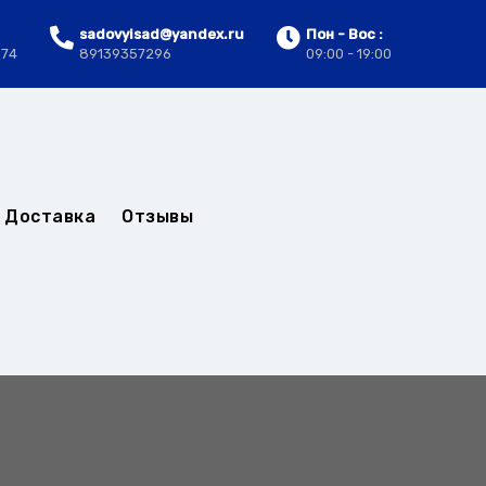
sadovyisad@yandex.ru
Пон - Вос :
.74
89139357296
09:00 - 19:00
Доставка
Отзывы