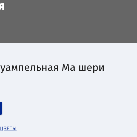
я
луампельная Ма шери
 ЦВЕТЫ