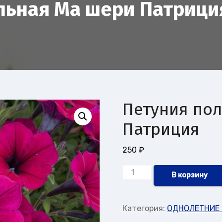
льная Ма шери Патрици
Петуния по
Патриция
250
₽
Количество
В корзину
товара
Петуния
Категория:
ОДНОЛЕТНИЕ
полуампельная