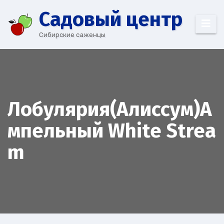
Перейти
Cадовый центр
к
содержимому
Сибирские саженцы
Лобулярия(Алиссум)А
мпельный White Strea
m