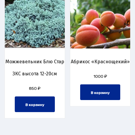
Можжевельник Блю Стар
Абрикос «Краснощекий»
ЗКС высота 12-20см
1000
₽
850
₽
В корзину
В корзину