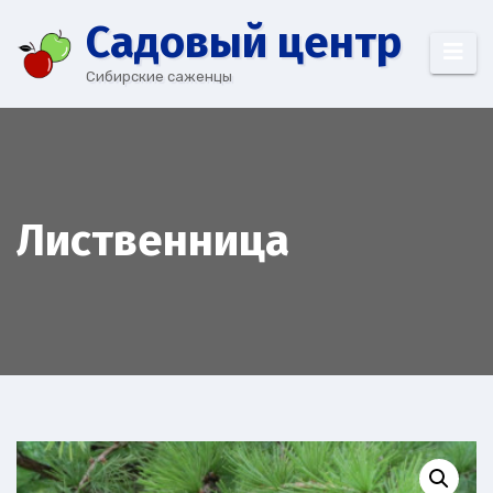
Перейти
Cадовый центр
к
содержимому
Сибирские саженцы
Лиственница