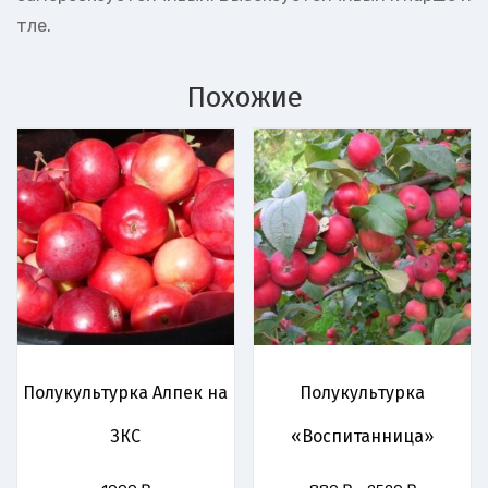
тле.
Похожие
Полукультурка Алпек на
Полукультурка
ЗКС
«Воспитанница»
Диапазон