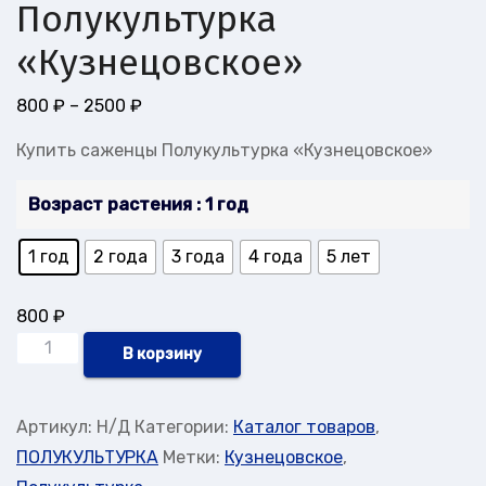
Полукультурка
«Кузнецовское»
Диапазон
800
₽
–
2500
₽
цен:
Купить саженцы Полукультурка «Кузнецовское»
800 ₽
–
Возраст растения
: 1 год
2500 ₽
1 год
2 года
3 года
4 года
5 лет
800
₽
Количество
В корзину
товара
Полукультурка
Артикул:
Н/Д
Категории:
Каталог товаров
,
"Кузнецовское"
ПОЛУКУЛЬТУРКА
Метки:
Кузнецовское
,