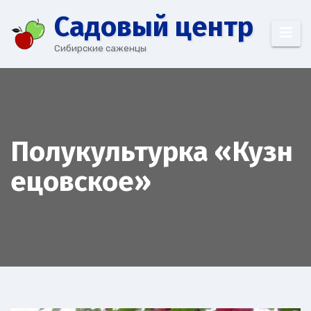
Перейти
Cадовый центр
к
содержимому
Сибирские саженцы
Полукультурка «Кузн
ецовское»