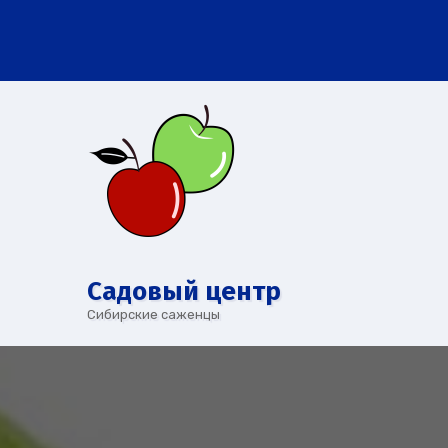
Перейти
к
содержимому
Cадовый центр
Сибирские саженцы