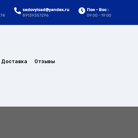
sadovyisad@yandex.ru
Пон - Вос :
.74
89139357296
09:00 - 19:00
Доставка
Отзывы