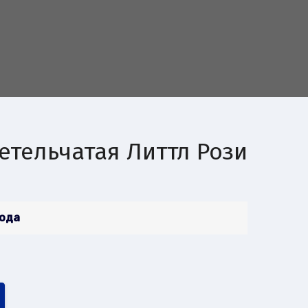
етельчатая Литтл Рози
года