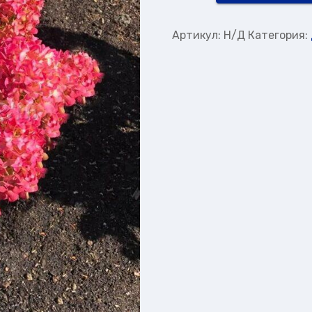
товара
Гортензия
Артикул:
Н/Д
Категория:
Метельчатая
Литтл
Рози