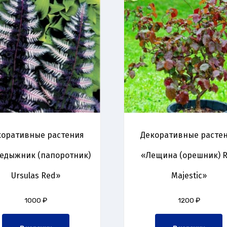
коративные растения
Декоративные расте
едыжник (папоротник)
«Лещина (орешник) 
Ursulas Red»
Majestic»
1000
₽
1200
₽