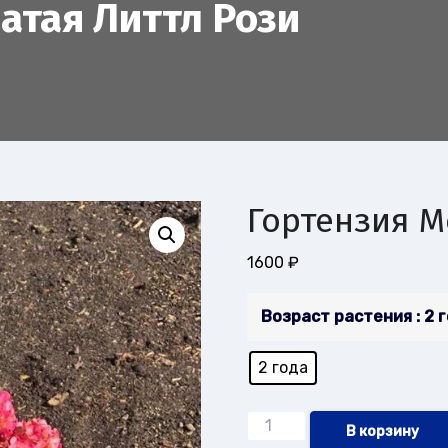
атая Литтл Рози
Гортензия М
1600
₽
Возраст растения
: 2 
2 года
Количество
В корзину