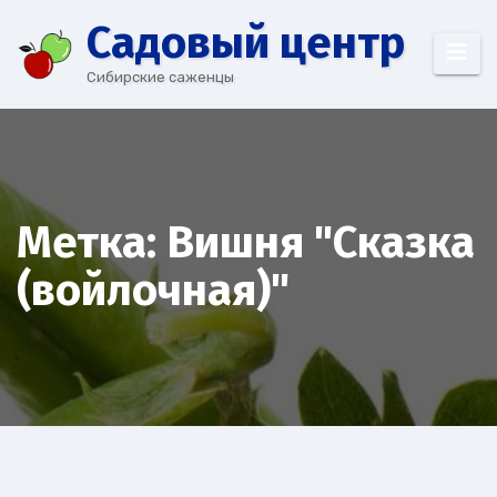
Перейти
Cадовый центр
к
содержимому
Сибирские саженцы
Метка:
Вишня "Сказка
(войлочная)"