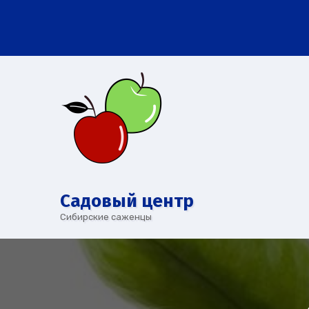
Перейти
к
содержимому
Cадовый центр
Сибирские саженцы