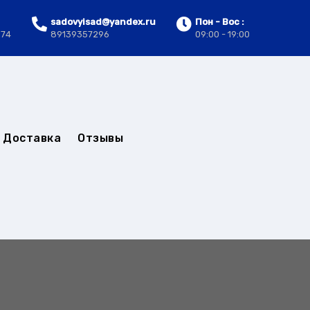
sadovyisad@yandex.ru
Пон - Вос :
.74
89139357296
09:00 - 19:00
Доставка
Отзывы