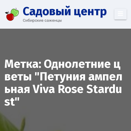
Перейти
Cадовый центр
к
содержимому
Сибирские саженцы
Метка:
Однолетние ц
веты "Петуния ампел
ьная Viva Rose Stardu
st"