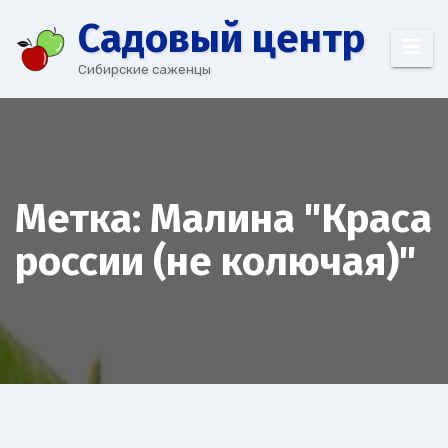
Перейти
Cадовый центр
к
содержимому
Сибирские саженцы
Метка:
Малина "Краса
россии (не колючая)"