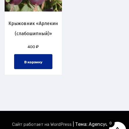
Крыжовник «Арлекин
(слабошипный)»
400
₽
В корзину
0
|
Тема: Agencyup by
Сайт работает на WordPress