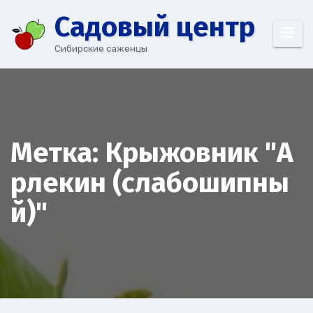
Перейти
Cадовый центр
к
содержимому
Сибирские саженцы
Метка:
Крыжовник "А
рлекин (слабошипны
й)"