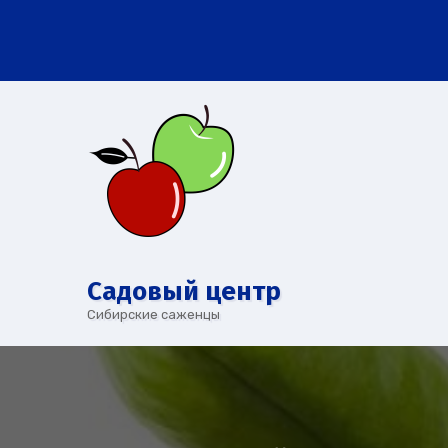
Перейти
к
содержимому
Cадовый центр
Сибирские саженцы