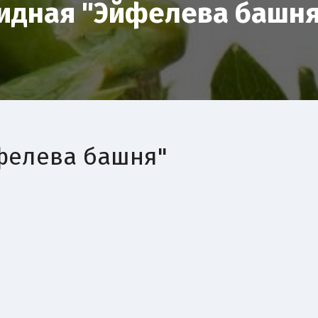
идная "Эйфелева башня
фелева башня"