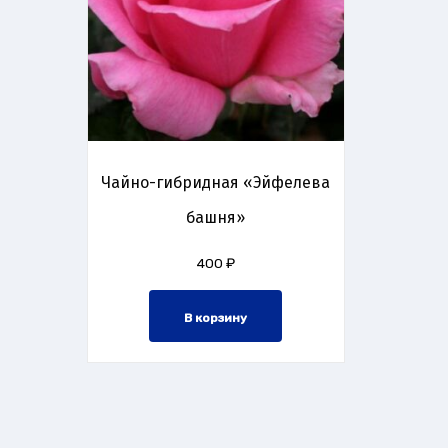
Чайно-гибридная «Эйфелева
башня»
400
₽
В корзину