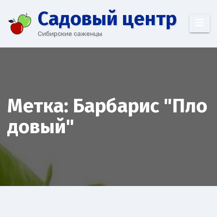
Перейти
Cадовый центр
к
содержимому
Сибирские саженцы
Метка:
Барбарис "Пло
довый"